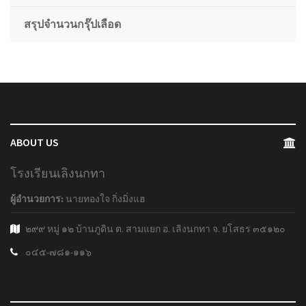
สรุปจำนวนกรุ๊ปเลือด
ABOUT US
โรงเรียนเลิงนกทา
ผู้อำนวยการ:
นายทองใจ กิ่งมิ่งแฮ
๒๙๙ หมู่ ๑๒ บ้านภูดิน ต. สามแยก อ. เลิงนกทา จ. ยโสธร ๓๕๑๒๐
๐๔๕-๗๘๑-๑๑๖