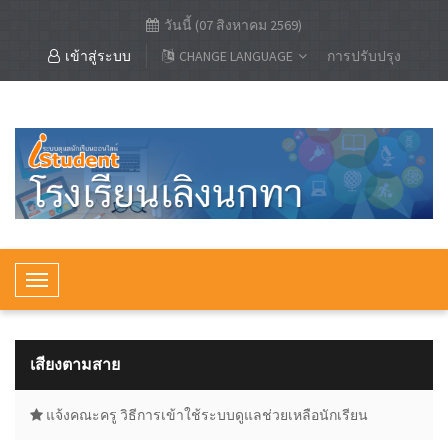
วันนี้ (07 สิงหาคม 2569)
เข้าสู่ระบบ
CHANGE LANGUAGE
การปรับปรุง
T
o
g
g
เสียงตามสาย
l
e
แจ้งคณะครู วิธีการเข้าใช้ระบบดูแลช่วยเหลือนักเรียน
N