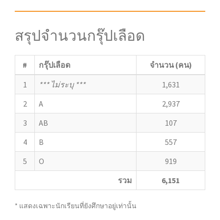
a
นักเรียน และผู้ปกครองสามารถใช้งานระบบได้แล้ว
v
i
สรุปจำนวนกรุ๊ปเลือด
g
a
t
#
กรุ๊ปเลือด
จำนวน (คน)
i
1
*** ไม่ระบุ ***
1,631
o
n
2
A
2,937
3
AB
107
4
B
557
5
O
919
รวม
6,151
* แสดงเฉพาะนักเรียนที่ยังศึกษาอยู่เท่านั้น