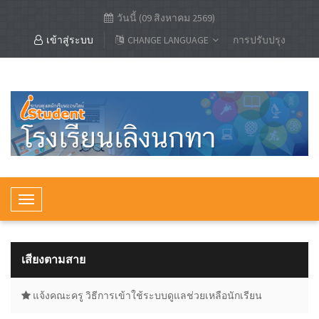
วันนี้ (09 สิงหาคม 2569)
เข้าสู่ระบบ
CHANGE LANGUAGE
การปรับปรุง
T
o
g
g
เสียงตามสาย
l
e
แจ้งคณะครู วิธีการเข้าใช้ระบบดูแลช่วยเหลือนักเรียน
N