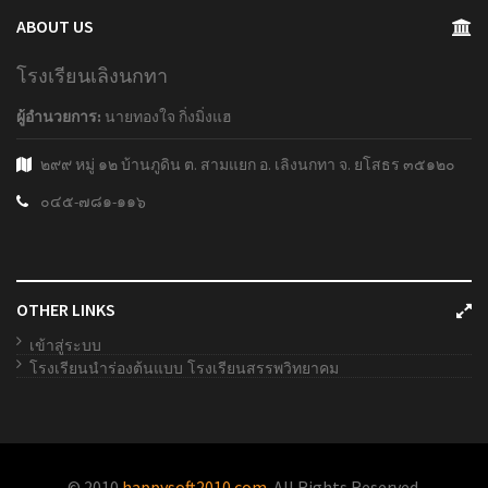
ABOUT US
โรงเรียนเลิงนกทา
ผู้อำนวยการ:
นายทองใจ กิ่งมิ่งแฮ
๒๙๙ หมู่ ๑๒ บ้านภูดิน ต. สามแยก อ. เลิงนกทา จ. ยโสธร ๓๕๑๒๐
๐๔๕-๗๘๑-๑๑๖
OTHER LINKS
เข้าสู่ระบบ
โรงเรียนนำร่องต้นแบบ โรงเรียนสรรพวิทยาคม
© 2010
happysoft2010.com
. All Rights Reserved.